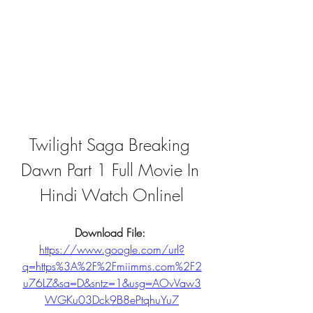
Twilight Saga Breaking 
Dawn Part 1 Full Movie In 
Hindi Watch Onlinel
Download File: 
https://www.google.com/url?
q=https%3A%2F%2Fmiimms.com%2F2
u76LZ&sa=D&sntz=1&usg=AOvVaw3
WGKu03Dck9B8ePtqhuYu7