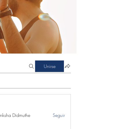
Unirse
nksha Didmuthe
Seguir