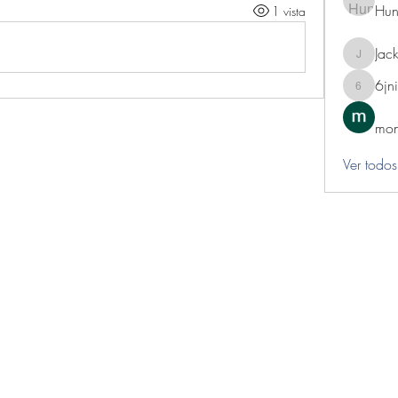
Hun
1 vista
Jack
Jackie
6jn
6jnibwz
mon
Ver todos