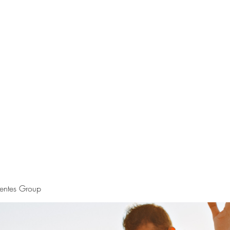
S.
Phone 
uentes Group