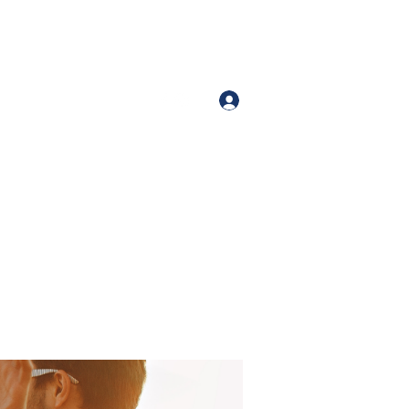
Iniciar sesión
Number (213)-400-9871