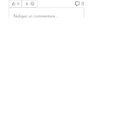
0
0
Rédigez un commentaire...
Acerca de
Welcome to the group! You can
connect with other members, ge
...
Leer más
Miembros
Akanksha Didmuthe
Seguir
Hunter Sanders
Seguir
Jackie
Seguir
Jackie
6jnibwzdae
Seguir