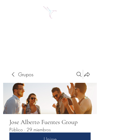
Jose Alberto Fuentes S.
Holistic Couching
Grupos
Jose Alberto Fuentes Group
Público
·
29 miembros
Unirse