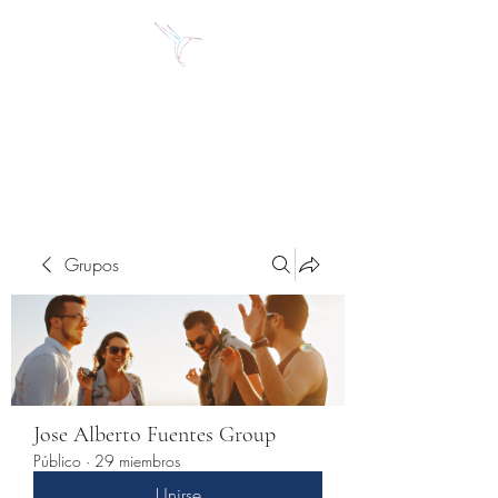
Jose Alberto Fuentes S.
Holistic Couching
Grupos
Jose Alberto Fuentes Group
Público
·
29 miembros
Unirse