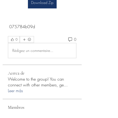
Download Zip
 075784b09d
0
0
Rédigez un commentaire...
Acerca de
Welcome to the group! You can
connect with other members, ge
...
Leer más
Miembros
Akanksha Didmuthe
Seguir