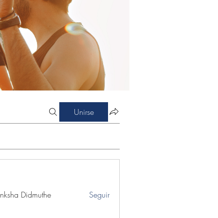
Unirse
nksha Didmuthe
Seguir