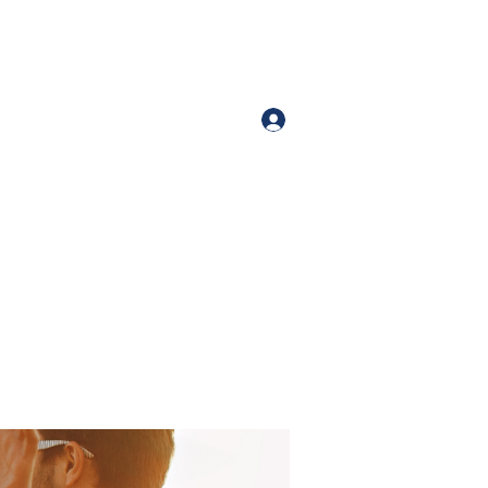
Iniciar sesión
Number (213)-400-9871