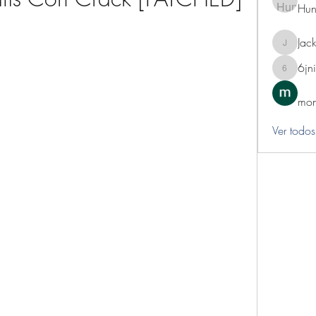
Hun
Jack
Jackie
6jn
6jnibwz
mon
Ver todos