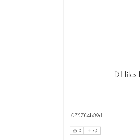
Dll files
 075784b09d
0