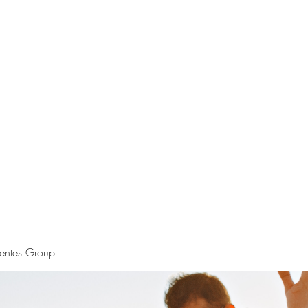
S.
Phone 
uentes Group