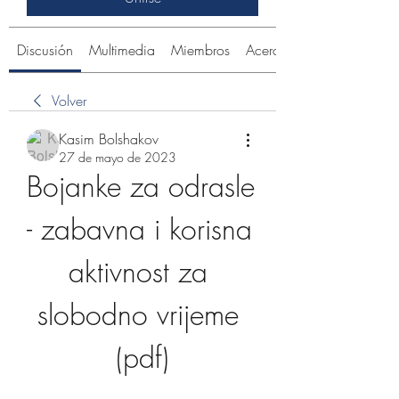
Discusión
Multimedia
Miembros
Acerca de
Volver
Kasim Bolshakov
27 de mayo de 2023
Bojanke za odrasle 
- zabavna i korisna 
aktivnost za 
slobodno vrijeme 
(pdf)