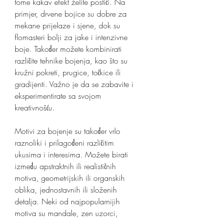
tome kakav efekt želite postići. Na 
primjer, drvene bojice su dobre za 
mekane prijelaze i sjene, dok su 
flomasteri bolji za jake i intenzivne 
boje. Također možete kombinirati 
različite tehnike bojenja, kao što su 
kružni pokreti, prugice, točkice ili 
gradijenti. Važno je da se zabavite i 
eksperimentirate sa svojom 
kreativnošću.
Motivi za bojenje su također vrlo 
raznoliki i prilagođeni različitim 
ukusima i interesima. Možete birati 
između apstraktnih ili realističnih 
motiva, geometrijskih ili organskih 
oblika, jednostavnih ili složenih 
detalja. Neki od najpopularnijih 
motiva su mandale, zen uzorci, 