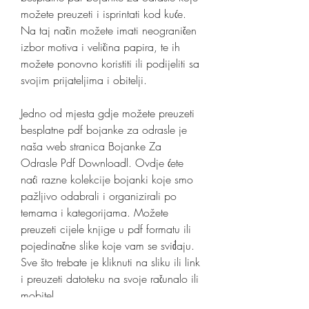
možete preuzeti i isprintati kod kuće. 
Na taj način možete imati neograničen 
izbor motiva i veličina papira, te ih 
možete ponovno koristiti ili podijeliti sa 
svojim prijateljima i obitelji.
Jedno od mjesta gdje možete preuzeti 
besplatne pdf bojanke za odrasle je 
naša web stranica Bojanke Za 
Odrasle Pdf Downloadl. Ovdje ćete 
naći razne kolekcije bojanki koje smo 
pažljivo odabrali i organizirali po 
temama i kategorijama. Možete 
preuzeti cijele knjige u pdf formatu ili 
pojedinačne slike koje vam se sviđaju. 
Sve što trebate je kliknuti na sliku ili link 
i preuzeti datoteku na svoje računalo ili 
mobitel.