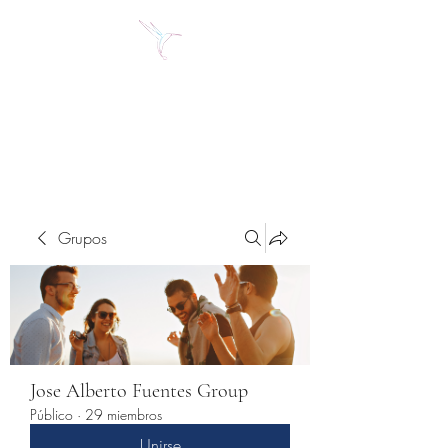
Jose Alberto Fuentes S.
Holistic Couching
Grupos
Jose Alberto Fuentes Group
Público
·
29 miembros
Unirse