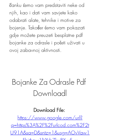
članku ćemo vam predstaviti neke od 
njih, kao i dati vam savjete kako 
odabrati alate, tehnike i motive za 
bojenje. Također ćemo vam pokazati 
gdje možete preuzeti besplatne pdf 
bojanke za odrasle i početi uživati u 
ovoj zabavnoj aktivnosti.
Bojanke Za Odrasle Pdf 
Downloadl
Download File: 
https://www.google.com/url?
q=https%3A%2F%2Furlcod.com%2F2t
U91A&sa=D&sntz=1&usg=AOvVaw1
Fbi6aw1lVXrb7ku8Xw5_v