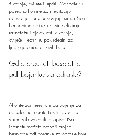
životinje, cvijeće i leptiri. Mandale su 
posebno korisne za meditaciju i 
opuštanje, jer predstavljaju simetrične i 
harmonične oblike koji simboliziraju 
ravnotežu i cjelovitost. Životinje, 
cvijeće i leptiri su pak idealni za 
ljubitelje prirode i živih boja.
Gdje preuzeti besplatne 
pdf bojanke za odrasle?
Ako ste zainteresirani za bojenje za 
odrasle, ne morate trošiti novac na 
skupe slikovnice ili časopise. Na 
internetu možete pronaći brojne 
besplatne pdf bojanke za odrasle koje 