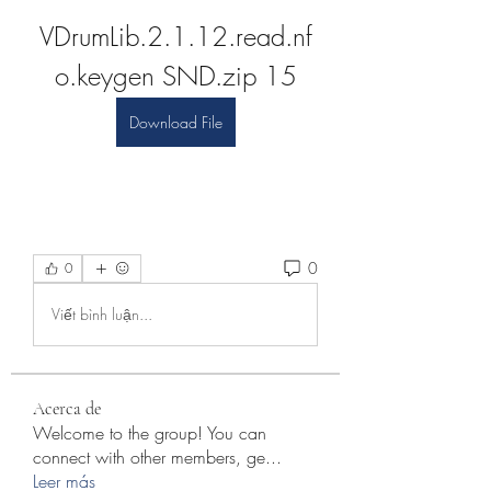
VDrumLib.2.1.12.read.nf
o.keygen SND.zip 15
Download File
0
0
Viết bình luận...
Acerca de
Welcome to the group! You can
connect with other members, ge
...
Leer más