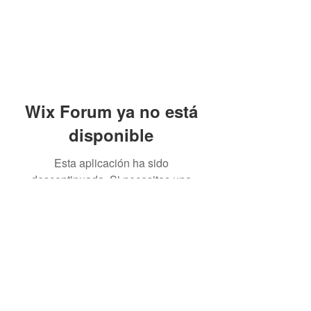
Wix Forum ya no está
disponible
Esta aplicación ha sido
descontinuada. Si necesitas una
app de comunidad, usa Wix Groups.
Phone Number
(213)-400-9871