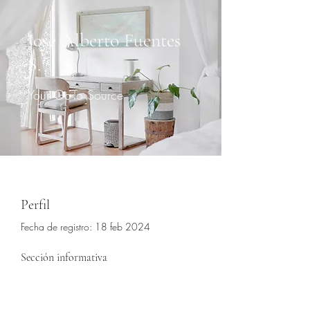
Jose Alberto Fuentes
S.
Your Go-To Source
Perfil
Fecha de registro: 18 feb 2024
Sección informativa
0
Me gusta recibidos
2
comentarios recibidos
0
mejores respuestas